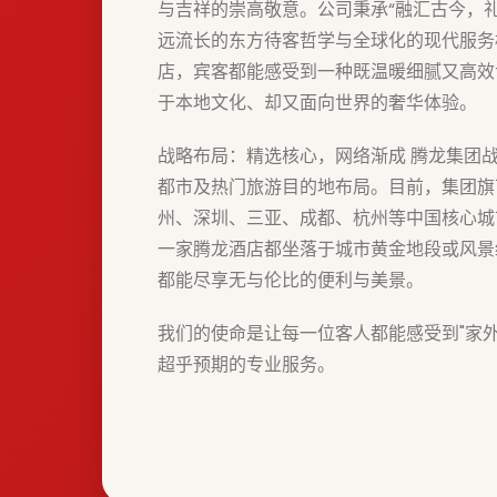
与吉祥的崇高敬意。公司秉承“融汇古今，
远流长的东方待客哲学与全球化的现代服务
店，宾客都能感受到一种既温暖细腻又高效
于本地文化、却又面向世界的奢华体验。
战略布局：精选核心，网络渐成 腾龙集团
都市及热门旅游目的地布局。目前，集团旗
州、深圳、三亚、成都、杭州等中国核心城
一家腾龙酒店都坐落于城市黄金地段或风景
都能尽享无与伦比的便利与美景。
我们的使命是让每一位客人都能感受到"家
超乎预期的专业服务。