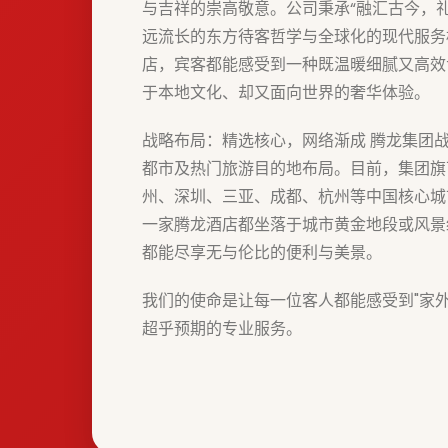
与吉祥的崇高敬意。公司秉承“融汇古今，
远流长的东方待客哲学与全球化的现代服务
店，宾客都能感受到一种既温暖细腻又高效
于本地文化、却又面向世界的奢华体验。
战略布局：精选核心，网络渐成 腾龙集团
都市及热门旅游目的地布局。目前，集团旗
州、深圳、三亚、成都、杭州等中国核心城
一家腾龙酒店都坐落于城市黄金地段或风景
都能尽享无与伦比的便利与美景。
我们的使命是让每一位客人都能感受到"家
超乎预期的专业服务。