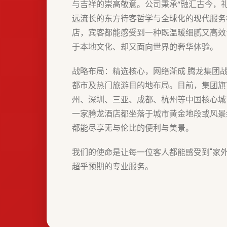
与吉祥的崇高敬意。公司秉承“融汇古今，
远流长的东方待客哲学与全球化的现代服务
店，宾客都能感受到一种既温暖细腻又高效
于本地文化、却又面向世界的奢华体验。
战略布局：精选核心，网络渐成 腾龙集团
都市及热门旅游目的地布局。目前，集团旗
州、深圳、三亚、成都、杭州等中国核心城
一家腾龙酒店都坐落于城市黄金地段或风景
都能尽享无与伦比的便利与美景。
我们的使命是让每一位客人都能感受到"家
超乎预期的专业服务。