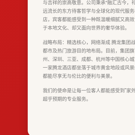
与吉祥的崇高敬意。公司秉承“融汇古今，
远流长的东方待客哲学与全球化的现代服务
店，宾客都能感受到一种既温暖细腻又高效
于本地文化、却又面向世界的奢华体验。
战略布局：精选核心，网络渐成 腾龙集团
都市及热门旅游目的地布局。目前，集团旗
州、深圳、三亚、成都、杭州等中国核心城
一家腾龙酒店都坐落于城市黄金地段或风景
都能尽享无与伦比的便利与美景。
我们的使命是让每一位客人都能感受到"家
超乎预期的专业服务。